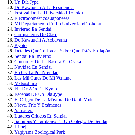
Un Día Jype
De Kawauchi A La Residencia
Festival De La Universidad Tohoku
Electrodomésticos Japoneses
Mi Departamento En La Universidad Tohoku
Invierno En Sendai
Compañeros De Clase
De Kawauchi A Aobayama
Kyoto
Detalles Que Te Hacen Saber Que Estás En Japón
Sendai En Invierno
Camiones De La Basura En Osaka
Navidad En Sendai
En Osaka Por Navidad
Las Mil Caras De Mi Ventana
Matsushima
Fin De Año En Kyoto
Escenas De Un Día Jype
El Origen De La Máscara De Darth Vader
Nieve, Frío Y Exámenes
Yamadera
Lugares Críticos En Sendai
Samurais Y Tambores En Un Colegio De Sendai
Himeji
Yagiyama Zoological Park