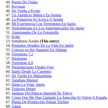
Puerto De Osaka
Koyasan
De Vuelta a Kyoto
Un Atardecer Mágico En Sendai
La Primavera Se Acerca A Sendai
Mi Experiencia Con Terremotos En Japón
Dependientas En Los Supermercados De Japón
Apasionados De La Fotografía
Kobe
Semáforos Azules
(This entry)
Pequeños Detalles De La Vida En Japón
Cerezos en flor (hanami) En Shibata
Terremoto 7.2
Hiraizumi
Terremoto 6.8
Presentaciones Finales Jype
Japón Desde La Carretera
De Vuelta En Matsushima
Tanabata Matsuri
Hasta La Vista, Japón
Toshogu Shrine
Jardines Del Palacio Imperial De Tokyo
Cosas Que Me Han Llamado La Atención Al Volver A España
Planta De Producción Nissan Tochigi
Ginza