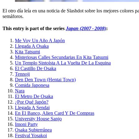
El otro día leía en una noticia de Slashdot sobre los mejores colores pa
semáforos.
This entry is part of the series
Japan (2007 - 2008)
:
Me Voy Un Año A Japón
Llegada A Osaka
Kita Tatsumi
Misteriosas Calles Secundarias En Kita Tatsumi
Un Templo Sintoísta A La Vuelta De La Esquina
El Castillo De Osaka
Tennoji
Den Den Town (Hentai Town)
Comida Japonesa
Nara
El Metro De Osaka
¿Por Qué Japón?
Llegada A Sendai
En El Banco, Alien Card Y De Compras
University House Sanjo
Imoni Party
Osaka Subterránea
Festival Yosakoi