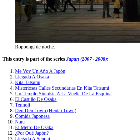
Roppongi de noche.
This entry is part of the series
Japan (2007 - 2008)
:
Me Voy Un Año A Japón
Llegada A Osaka
Kita Tatsumi
Misteriosas Calles Secundarias En Kita Tatsumi
Un Templo Sintoísta A La Vuelta De La Esquina
El Castillo De Osaka
Tennoji
Den Den Town (Hentai Town)
Comida Japonesa
Nara
El Metro De Osaka
¿Por Qué Japón?
Llegada A Sendai