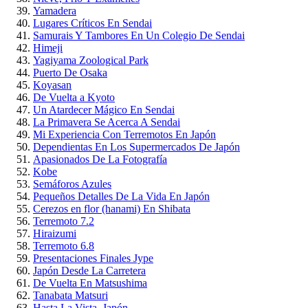
Yamadera
Lugares Críticos En Sendai
Samurais Y Tambores En Un Colegio De Sendai
Himeji
Yagiyama Zoological Park
Puerto De Osaka
Koyasan
De Vuelta a Kyoto
Un Atardecer Mágico En Sendai
La Primavera Se Acerca A Sendai
Mi Experiencia Con Terremotos En Japón
Dependientas En Los Supermercados De Japón
Apasionados De La Fotografía
Kobe
Semáforos Azules
Pequeños Detalles De La Vida En Japón
Cerezos en flor (hanami) En Shibata
Terremoto 7.2
Hiraizumi
Terremoto 6.8
Presentaciones Finales Jype
Japón Desde La Carretera
De Vuelta En Matsushima
Tanabata Matsuri
Hasta La Vista, Japón