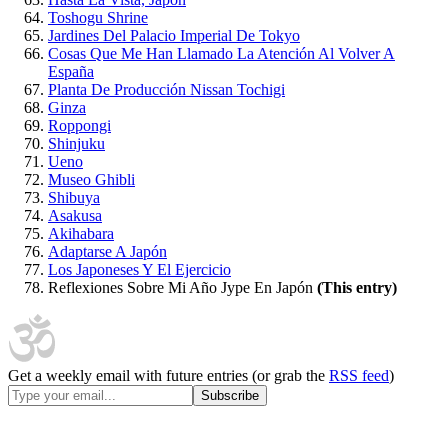
Toshogu Shrine
Jardines Del Palacio Imperial De Tokyo
Cosas Que Me Han Llamado La Atención Al Volver A
España
Planta De Producción Nissan Tochigi
Ginza
Roppongi
Shinjuku
Ueno
Museo Ghibli
Shibuya
Asakusa
Akihabara
Adaptarse A Japón
Los Japoneses Y El Ejercicio
Reflexiones Sobre Mi Año Jype En Japón
(This entry)
Get a weekly email with future entries (or grab the
RSS feed
)