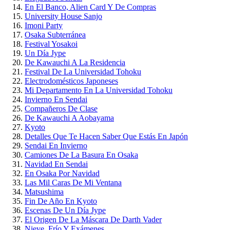
En El Banco, Alien Card Y De Compras
University House Sanjo
Imoni Party
Osaka Subterránea
Festival Yosakoi
Un Día Jype
De Kawauchi A La Residencia
Festival De La Universidad Tohoku
Electrodomésticos Japoneses
Mi Departamento En La Universidad Tohoku
Invierno En Sendai
Compañeros De Clase
De Kawauchi A Aobayama
Kyoto
Detalles Que Te Hacen Saber Que Estás En Japón
Sendai En Invierno
Camiones De La Basura En Osaka
Navidad En Sendai
En Osaka Por Navidad
Las Mil Caras De Mi Ventana
Matsushima
Fin De Año En Kyoto
Escenas De Un Día Jype
El Origen De La Máscara De Darth Vader
Nieve, Frío Y Exámenes