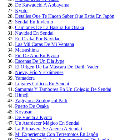
De Kawauchi A Aobayama
Kyoto
Detalles Que Te Hacen Saber Que Estás En Japón
Sendai En Invierno
Camiones De La Basura En Osaka
Navidad En Sendai
En Osaka Por Navidad
Las Mil Caras De Mi Ventana
Matsushima
Fin De Año En Kyoto
Escenas De Un Día Jype
El Origen De La Máscara De Darth Vader
Nieve, Frío Y Exámenes
Yamadera
Lugares Críticos En Sendai
Samurais Y Tambores En Un Colegio De Sendai
Himeji
Yagiyama Zoological Park
Puerto De Osaka
Koyasan
De Vuelta a Kyoto
Un Atardecer Mágico En Sendai
La Primavera Se Acerca A Sendai
Mi Experiencia Con Terremotos En Japón
Dependientas En Los Supermercados De Japón