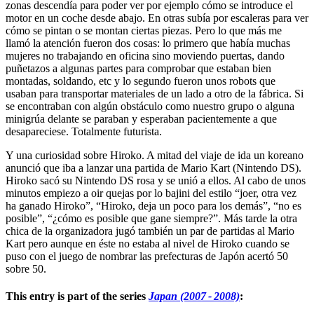
zonas descendía para poder ver por ejemplo cómo se introduce el
motor en un coche desde abajo. En otras subía por escaleras para ver
cómo se pintan o se montan ciertas piezas. Pero lo que más me
llamó la atención fueron dos cosas: lo primero que había muchas
mujeres no trabajando en oficina sino moviendo puertas, dando
puñetazos a algunas partes para comprobar que estaban bien
montadas, soldando, etc y lo segundo fueron unos robots que
usaban para transportar materiales de un lado a otro de la fábrica. Si
se encontraban con algún obstáculo como nuestro grupo o alguna
minigrúa delante se paraban y esperaban pacientemente a que
desapareciese. Totalmente futurista.
Y una curiosidad sobre Hiroko. A mitad del viaje de ida un koreano
anunció que iba a lanzar una partida de Mario Kart (Nintendo DS).
Hiroko sacó su Nintendo DS rosa y se unió a ellos. Al cabo de unos
minutos empiezo a oir quejas por lo bajini del estilo “joer, otra vez
ha ganado Hiroko”, “Hiroko, deja un poco para los demás”, “no es
posible”, “¿cómo es posible que gane siempre?”. Más tarde la otra
chica de la organizadora jugó también un par de partidas al Mario
Kart pero aunque en éste no estaba al nivel de Hiroko cuando se
puso con el juego de nombrar las prefecturas de Japón acertó 50
sobre 50.
This entry is part of the series
Japan (2007 - 2008)
: