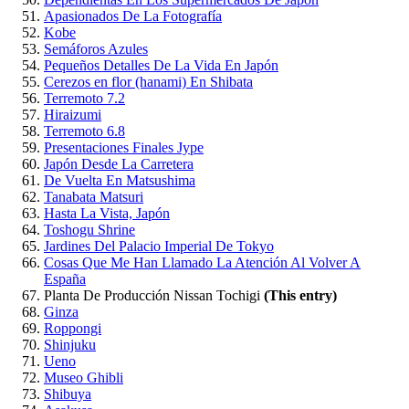
Apasionados De La Fotografía
Kobe
Semáforos Azules
Pequeños Detalles De La Vida En Japón
Cerezos en flor (hanami) En Shibata
Terremoto 7.2
Hiraizumi
Terremoto 6.8
Presentaciones Finales Jype
Japón Desde La Carretera
De Vuelta En Matsushima
Tanabata Matsuri
Hasta La Vista, Japón
Toshogu Shrine
Jardines Del Palacio Imperial De Tokyo
Cosas Que Me Han Llamado La Atención Al Volver A
España
Planta De Producción Nissan Tochigi
(This entry)
Ginza
Roppongi
Shinjuku
Ueno
Museo Ghibli
Shibuya