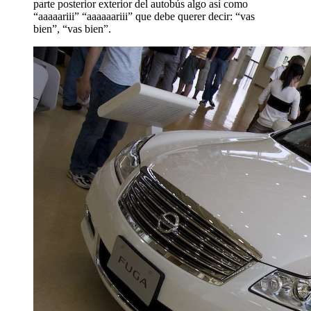
parte posterior exterior del autobús algo así como
“aaaaariii” “aaaaaariii” que debe querer decir: “vas
bien”, “vas bien”.