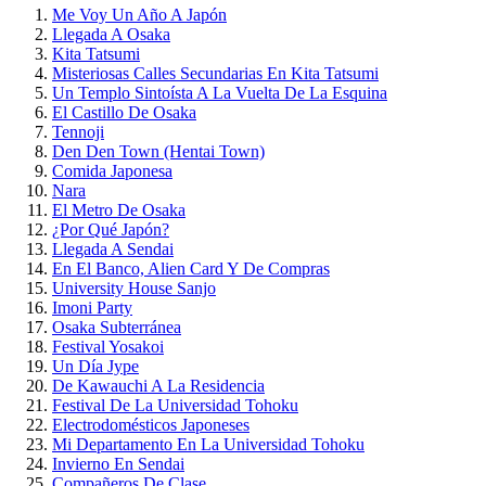
Me Voy Un Año A Japón
Llegada A Osaka
Kita Tatsumi
Misteriosas Calles Secundarias En Kita Tatsumi
Un Templo Sintoísta A La Vuelta De La Esquina
El Castillo De Osaka
Tennoji
Den Den Town (Hentai Town)
Comida Japonesa
Nara
El Metro De Osaka
¿Por Qué Japón?
Llegada A Sendai
En El Banco, Alien Card Y De Compras
University House Sanjo
Imoni Party
Osaka Subterránea
Festival Yosakoi
Un Día Jype
De Kawauchi A La Residencia
Festival De La Universidad Tohoku
Electrodomésticos Japoneses
Mi Departamento En La Universidad Tohoku
Invierno En Sendai
Compañeros De Clase