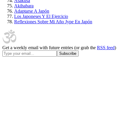
Asakusa
Akihabara
Adaptarse A Japón
Los Japoneses Y El Ejercicio
Reflexiones Sobre Mi Año Jype En Japón
Get a weekly email with future entries (or grab the
RSS feed
)