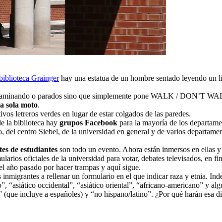
 biblioteca Grainger
hay una estatua de un hombre sentado leyendo un lib
s caminando o parados sino que simplemente pone WALK / DON’T WA
na sola moto
.
ivos letreros verdes en lugar de estar colgados de las paredes.
e la biblioteca hay
grupos Facebook
para la mayoría de los departamen
, del centro Siebel, de la universidad en general y de varios departame
tes de estudiantes
son todo un evento. Ahora están inmersos en ellas 
mularios oficiales de la universidad para votar, debates televisados, en
el año pasado por hacer trampas y aquí sigue.
 inmigrantes a rellenar un formulario en el que indicar raza y etnia. In
nco”, “asiático occidental”, “asiático oriental”, “africano-americano” y 
” (que incluye a españoles) y “no hispano/latino”. ¿Por qué harán esa di