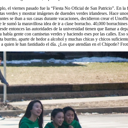
 el viernes pasado fue la “Fiesta No Oficial de San Patricio”. En la f
isetas verdes y mostrar imágenes de duendes verdes irlandeses. Hace un
tes se iban a sus casas durante vacaciones, decidieron crear el Unoffic
se le sumó la maravillosa idea de ir a clase borracho. 40,000 borrachin
sde entonces las autoridades de la universidad tienen que llamar a dep
a había gente con camisetas verdes y haciendo eses por las calles. Eso s
jita burrito, aparte de hedor a alcohol y muchas chicas y chicos suficie
a quien le han fastidiado el día. ¿Los que atendían en el Chipotle? Fro