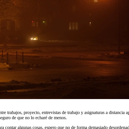
tre trabajos, proyecto, entrevistas de trabajo y asignaturas a distancia
 seguro de que no lo echaré de menos.
ra contar algunas cosas, espero que no de forma demasiado desordenad