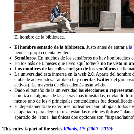
El hombre de la biblioteca.
El hombre sentado de la biblioteca
. Justo antes de entrar a
la
tiene su propia cuenta twitter.
Semáforos
. En muchos de los semáforos no hay hombrecito
En los más de 6 meses que llevo aquí todavía
no he visto ni u
Los nombres de las calles cuelgan de los semáforos
en llamat
La universidad está inmersa en la
web 2.0
. Aparte del hombre d
clubs de actividades. También hay
cuentas twitter
del gimnasio
activos). La mayoría de ellas además usan wikis.
Dado el tamaño de la universidad las
elecciones a representan
con tiza en algunas de las aceras más transitadas, enviando for
menos uno de los 4 principales contendientes fue descalificado 
El departamento de exteriores norteamericano obliga a todos los
el apartado para elegir tu raza están las opciones típicas: “bla
apartado de “etnia” las únicas dos opciones son “hispano/latino
This entry is part of the series
Illinois, US (2009 - 2010)
: