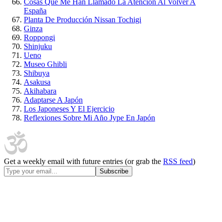
Cosas Que Me Han Llamado La Atención Al Volver A
España
Planta De Producción Nissan Tochigi
Ginza
Roppongi
Shinjuku
Ueno
Museo Ghibli
Shibuya
Asakusa
Akihabara
Adaptarse A Japón
Los Japoneses Y El Ejercicio
Reflexiones Sobre Mi Año Jype En Japón
Get a weekly email with future entries (or grab the
RSS feed
)