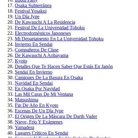
Osaka Subterránea
Festival Yosakoi
Un Día Jype
De Kawauchi A La Residencia
Festival De La Universidad Tohoku
Electrodomésticos Japoneses
Mi Departamento En La Universidad Tohoku
Invierno En Sendai
Compañeros De Clase
De Kawauchi A Aobayama
Kyoto
Detalles Que Te Hacen Saber Que Estás En Japón
Sendai En Invierno
Camiones De La Basura En Osaka
Navidad En Sendai
En Osaka Por Navidad
Las Mil Caras De Mi Ventana
Matsushima
Fin De Año En Kyoto
Escenas De Un Día Jype
El Origen De La Máscara De Darth Vader
Nieve, Frío Y Exámenes
Yamadera
Lugares Críticos En Sendai