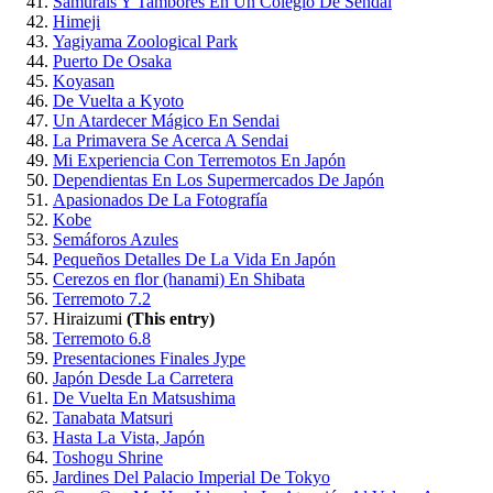
Samurais Y Tambores En Un Colegio De Sendai
Himeji
Yagiyama Zoological Park
Puerto De Osaka
Koyasan
De Vuelta a Kyoto
Un Atardecer Mágico En Sendai
La Primavera Se Acerca A Sendai
Mi Experiencia Con Terremotos En Japón
Dependientas En Los Supermercados De Japón
Apasionados De La Fotografía
Kobe
Semáforos Azules
Pequeños Detalles De La Vida En Japón
Cerezos en flor (hanami) En Shibata
Terremoto 7.2
Hiraizumi
(This entry)
Terremoto 6.8
Presentaciones Finales Jype
Japón Desde La Carretera
De Vuelta En Matsushima
Tanabata Matsuri
Hasta La Vista, Japón
Toshogu Shrine
Jardines Del Palacio Imperial De Tokyo