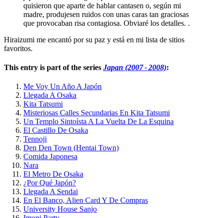
quisieron que aparte de hablar cantasen o, según mi
madre, produjesen ruidos con unas caras tan graciosas
que provocaban risa contagiosa. Obviaré los detalles. .
Hiraizumi me encantó por su paz y está en mi lista de sitios
favoritos.
This entry is part of the series
Japan (2007 - 2008)
:
Me Voy Un Año A Japón
Llegada A Osaka
Kita Tatsumi
Misteriosas Calles Secundarias En Kita Tatsumi
Un Templo Sintoísta A La Vuelta De La Esquina
El Castillo De Osaka
Tennoji
Den Den Town (Hentai Town)
Comida Japonesa
Nara
El Metro De Osaka
¿Por Qué Japón?
Llegada A Sendai
En El Banco, Alien Card Y De Compras
University House Sanjo
Imoni Party