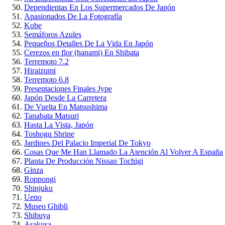
Dependientas En Los Supermercados De Japón
Apasionados De La Fotografía
Kobe
Semáforos Azules
Pequeños Detalles De La Vida En Japón
Cerezos en flor (hanami) En Shibata
Terremoto 7.2
Hiraizumi
Terremoto 6.8
Presentaciones Finales Jype
Japón Desde La Carretera
De Vuelta En Matsushima
Tanabata Matsuri
Hasta La Vista, Japón
Toshogu Shrine
Jardines Del Palacio Imperial De Tokyo
Cosas Que Me Han Llamado La Atención Al Volver A España
Planta De Producción Nissan Tochigi
Ginza
Roppongi
Shinjuku
Ueno
Museo Ghibli
Shibuya
Asakusa