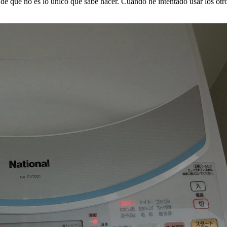
 de que no es lo único que sabe hacer. Cuando he intentado usar los o