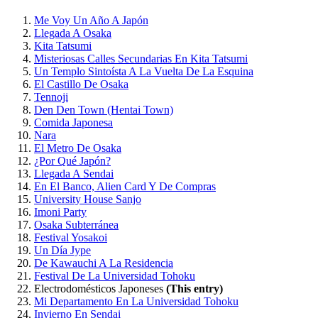
Me Voy Un Año A Japón
Llegada A Osaka
Kita Tatsumi
Misteriosas Calles Secundarias En Kita Tatsumi
Un Templo Sintoísta A La Vuelta De La Esquina
El Castillo De Osaka
Tennoji
Den Den Town (Hentai Town)
Comida Japonesa
Nara
El Metro De Osaka
¿Por Qué Japón?
Llegada A Sendai
En El Banco, Alien Card Y De Compras
University House Sanjo
Imoni Party
Osaka Subterránea
Festival Yosakoi
Un Día Jype
De Kawauchi A La Residencia
Festival De La Universidad Tohoku
Electrodomésticos Japoneses
(This entry)
Mi Departamento En La Universidad Tohoku
Invierno En Sendai