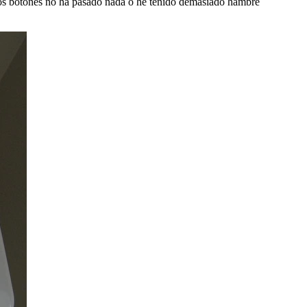
tros botones no ha pasado nada o he tenido demasiado hambre