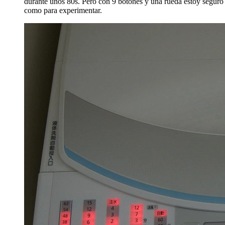
durante unos 80s. Pero con 9 botones y una rueda estoy seguro
como para experimentar.