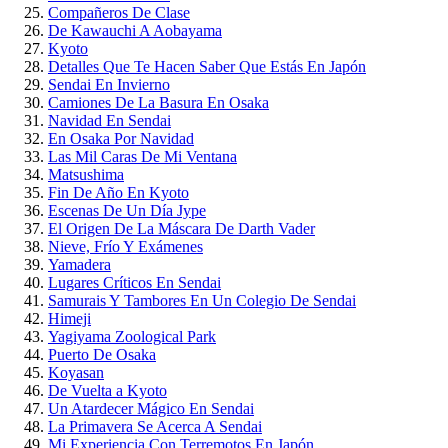
Compañeros De Clase
De Kawauchi A Aobayama
Kyoto
Detalles Que Te Hacen Saber Que Estás En Japón
Sendai En Invierno
Camiones De La Basura En Osaka
Navidad En Sendai
En Osaka Por Navidad
Las Mil Caras De Mi Ventana
Matsushima
Fin De Año En Kyoto
Escenas De Un Día Jype
El Origen De La Máscara De Darth Vader
Nieve, Frío Y Exámenes
Yamadera
Lugares Críticos En Sendai
Samurais Y Tambores En Un Colegio De Sendai
Himeji
Yagiyama Zoological Park
Puerto De Osaka
Koyasan
De Vuelta a Kyoto
Un Atardecer Mágico En Sendai
La Primavera Se Acerca A Sendai
Mi Experiencia Con Terremotos En Japón